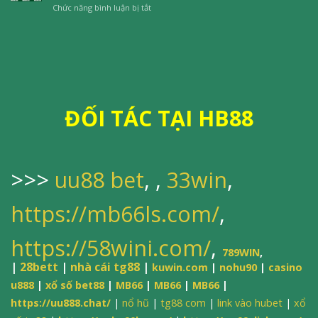
ở
Chức năng bình luận bị tắt
Tổng
Hội
Kèo
Hợp
Trúng
Chấp
Tỷ
Thưởng
1/2
Lệ
Tại
|
Cược
HB88
Hướng
Được
Dẫn
Yêu
Cách
Thích
Đọc
Nhất
ĐỐI TÁC TẠI HB88
Kèo
2024
Chuẩn
Xác
Cho
Người
>>>
uu88 bet
, ,
33win
,
Mới
https://mb66ls.com/
,
https://58wini.com/
,
789WIN
,
|
28bett
|
nhà cái tg88
|
kuwin.com
|
nohu90
|
casino
u888
|
xổ số bet88
|
MB66
|
MB66
|
MB66
|
https://uu888.chat/
|
nổ hũ
|
tg88 com
|
link vào hubet
|
xổ