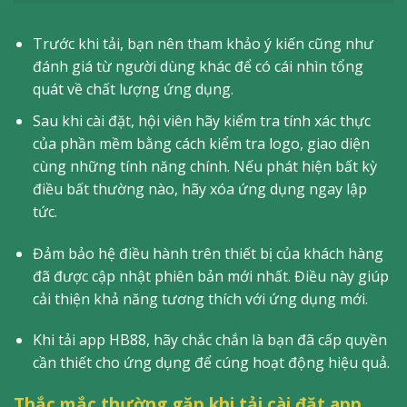
Trước khi tải, bạn nên tham khảo ý kiến cũng như
đánh giá từ người dùng khác để có cái nhìn tổng
quát về chất lượng ứng dụng.
Sau khi cài đặt, hội viên hãy kiểm tra tính xác thực
của phần mềm bằng cách kiểm tra logo, giao diện
cùng những tính năng chính. Nếu phát hiện bất kỳ
điều bất thường nào, hãy xóa ứng dụng ngay lập
tức.
Đảm bảo hệ điều hành trên thiết bị của khách hàng
đã được cập nhật phiên bản mới nhất. Điều này giúp
cải thiện khả năng tương thích với ứng dụng mới.
Khi tải app HB88, hãy chắc chắn là bạn đã cấp quyền
cần thiết cho ứng dụng để cúng hoạt động hiệu quả.
Thắc mắc thường gặp khi tải cài đặt app