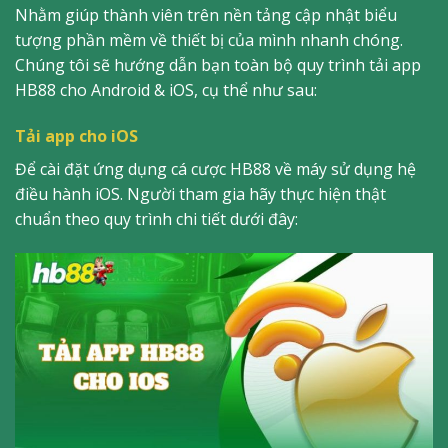
Nhằm giúp thành viên trên nền tảng cập nhật biểu
tượng phần mềm về thiết bị của mình nhanh chóng.
Chúng tôi sẽ hướng dẫn bạn toàn bộ quy trình tải app
HB88 cho Android & iOS, cụ thể như sau:
Tải app cho iOS
Để cài đặt ứng dụng cá cược HB88 về máy sử dụng hệ
điều hành iOS. Người tham gia hãy thực hiện thật
chuẩn theo quy trình chi tiết dưới đây: