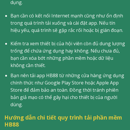
dụng.
Bạn cần có kết nối Internet mạnh cũng như ổn định
trong quá trình tải xuống và cài đặt app. Nếu tín
hiệu yếu, quá trình sẽ gặp rắc rối hoặc bị gián đoạn.
Kiểm tra xem thiết bị của hội viên còn đủ dung lượng
trống để chứa ứng dụng hay không. Nếu chưa đủ,
bạn cần xóa bớt những phần mềm hoặc dữ liệu
không cần thiết.
Bạn nên tải app HB88 từ những cửa hàng ứng dụng
chính thức như Google Play Store hoặc Apple App
Store để đảm bảo an toàn. Đồng thời tránh phiên
bản giả mạo có thể gây hại cho thiết bị của người
dùng.
Hướng dẫn chi tiết quy trình tải phần mềm
HB88