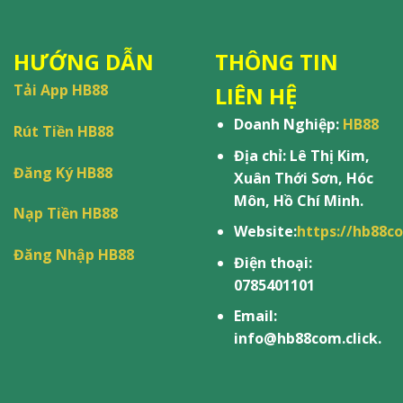
HƯỚNG DẪN
THÔNG TIN
Tải App
HB88
LIÊN HỆ
Doanh Nghiệp:
HB88
Rút Tiền
HB88
Địa chỉ: Lê Thị Kim,
Đăng Ký
HB88
Xuân Thới Sơn, Hóc
Môn, Hồ Chí Minh.
Nạp Tiền
HB88
Website:
https://hb88co
Đăng Nhập HB88
Điện thoại:
0785401101
Email:
info@hb88com.click
.