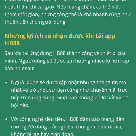
hoặc thậm chí vài giây. Nếu mạng chậm, có thể mất
thêm thời gian, nhưng tổng thể là khá nhanh cũng như
thuận tiện cho người dùng.
Những lợi ích sẽ nhận được khi tải app
HB88
Sau khi tải ứng dụng HB88 thành công về thiết bị của
mình. Người dùng sẽ được tận hưởng nhiều lợi ích hấp
dẫn như sau:
Người dùng sẽ được cập nhật những thông tin mới
nhất về trò chơi, sự kiện cũng như khuyến mãi trực
tiếp trên ứng dụng. Giúp bạn không bỏ lỡ bất kỳ cơ
hội nào.
Với công nghệ tiên tiến, HB88 đảm bảo mang đến
cho người dùng trải nghiệm chơi game mượt mà,
không bị lag hay gián đoạn.