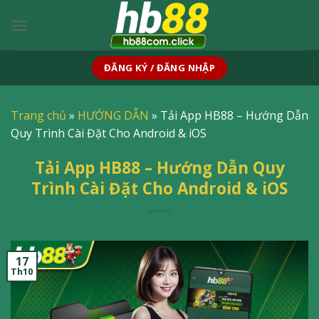
Skip
to
content
ĐĂNG KÝ / ĐĂNG NHẬP
Trang chủ
»
HƯỚNG DẪN
»
Tải App HB88 – Hướng Dẫn
Quy Trình Cài Đặt Cho Android & iOS
Tải App HB88 – Hướng Dẫn Quy
Trình Cài Đặt Cho Android & iOS
17
Th10