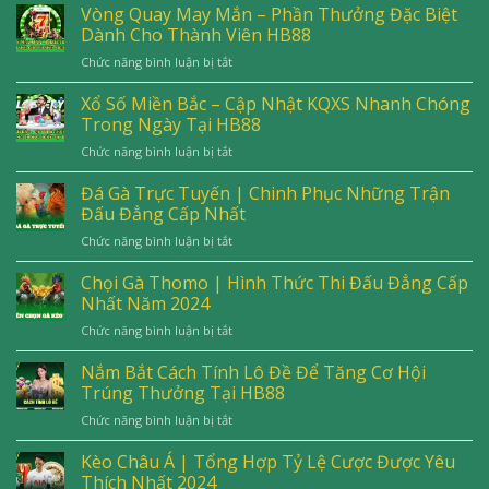
Mỗi
Vòng Quay May Mắn – Phần Thưởng Đặc Biệt
Đặc
Ngày
Biệt
Dành Cho Thành Viên HB88
Cho
Chào
ở
Chức năng bình luận bị tắt
Thành
Đón
Vòng
Viên
Tân
Quay
Xổ Số Miền Bắc – Cập Nhật KQXS Nhanh Chóng
Chính
Binh
May
Thức
Trong Ngày Tại HB88
Tại
Mắn
Tại
HB88
ở
Chức năng bình luận bị tắt
–
HB88
Xổ
Phần
Số
Đá Gà Trực Tuyến | Chinh Phục Những Trận
Thưởng
Miền
Đặc
Đấu Đẳng Cấp Nhất
Bắc
Biệt
ở
Chức năng bình luận bị tắt
–
Dành
Đá
Cập
Cho
Gà
Chọi Gà Thomo | Hình Thức Thi Đấu Đẳng Cấp
Nhật
Thành
Trực
KQXS
Nhất Năm 2024
Viên
Tuyến
Nhanh
HB88
ở
Chức năng bình luận bị tắt
|
Chóng
Chọi
Chinh
Trong
Gà
Nắm Bắt Cách Tính Lô Đề Để Tăng Cơ Hội
Phục
Ngày
Thomo
Những
Trúng Thưởng Tại HB88
Tại
|
Trận
HB88
ở
Chức năng bình luận bị tắt
Hình
Đấu
Nắm
Thức
Đẳng
Bắt
Kèo Châu Á | Tổng Hợp Tỷ Lệ Cược Được Yêu
Thi
Cấp
Cách
Đấu
Thích Nhất 2024
Nhất