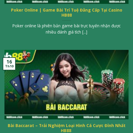
Poker Online | Game Bài Trí Tuệ Đẳng Cấp Tại Casino
HB88
Poker online là phiên bản game bài trực tuyến nhận được
nhiều đánh giá tích [...]
16
Th10
Bài Baccarat – Trải Nghiệm Loại Hình Cá Cược Đỉnh Nhất
HB88