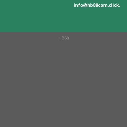
info@hb88com.click
.
HB88