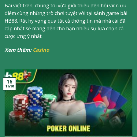
Bài viết trên, chúng tôi vừa giới thiệu đến hội viên ưu
điểm cùng những trò chơi tuyệt vời tại sảnh game bài
HB88. Rất hy vọng qua tất cả thông tin mà nhà cái đã
cập nhật sẽ mang đến cho bạn nhiều sự lựa chọn cá
cược ưng ý nhất.
Xem thêm:
Casino
16
Th10