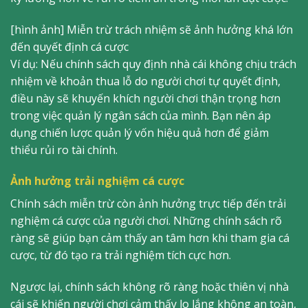
[hình ảnh] Miễn trừ trách nhiệm sẽ ảnh hưởng khá lớn
đến quyết định cá cược
Ví dụ: Nếu chính sách quy định nhà cái không chịu trách
nhiệm về khoản thua lỗ do người chơi tự quyết định,
điều này sẽ khuyến khích người chơi thận trọng hơn
trong việc quản lý ngân sách của mình. Bạn nên áp
dụng chiến lược quản lý vốn hiệu quả hơn để giảm
thiểu rủi ro tài chính.
Ảnh hưởng trải nghiệm cá cược
Chính sách miễn trừ còn ảnh hưởng trực tiếp đến trải
nghiệm cá cược của người chơi. Những chính sách rõ
ràng sẽ giúp bạn cảm thấy an tâm hơn khi tham gia cá
cược, từ đó tạo ra trải nghiệm tích cực hơn.
Ngược lại, chính sách không rõ ràng hoặc thiên vị nhà
cái sẽ khiến người chơi cảm thấy lo lắng không an toàn,