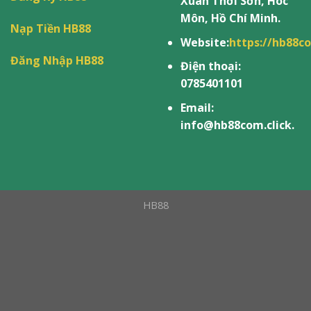
Xuân Thới Sơn, Hóc
Môn, Hồ Chí Minh.
Nạp Tiền
HB88
Website:
https://hb88co
Đăng Nhập HB88
Điện thoại:
0785401101
Email:
info@hb88com.click
.
HB88