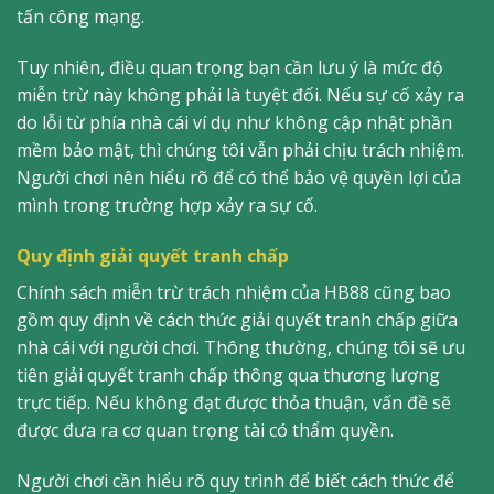
tấn công mạng.
Tuy nhiên, điều quan trọng bạn cần lưu ý là mức độ
miễn trừ này không phải là tuyệt đối. Nếu sự cố xảy ra
do lỗi từ phía nhà cái ví dụ như không cập nhật phần
mềm bảo mật, thì chúng tôi vẫn phải chịu trách nhiệm.
Người chơi nên hiểu rõ để có thể bảo vệ quyền lợi của
mình trong trường hợp xảy ra sự cố.
Quy định giải quyết tranh chấp
Chính sách miễn trừ trách nhiệm của HB88 cũng bao
gồm quy định về cách thức giải quyết tranh chấp giữa
nhà cái với người chơi. Thông thường, chúng tôi sẽ ưu
tiên giải quyết tranh chấp thông qua thương lượng
trực tiếp. Nếu không đạt được thỏa thuận, vấn đề sẽ
được đưa ra cơ quan trọng tài có thẩm quyền.
Người chơi cần hiểu rõ quy trình để biết cách thức để