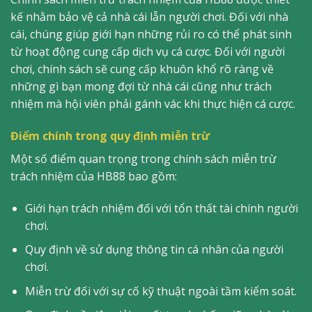
kế nhằm bảo vệ cả nhà cái lẫn người chơi. Đối với nhà
cái, chúng giúp giới hạn những rủi ro có thể phát sinh
từ hoạt động cung cấp dịch vụ cá cược. Đối với người
chơi, chính sách sẽ cung cấp khuôn khổ rõ ràng về
những gì bạn mong đợi từ nhà cái cũng như trách
nhiệm mà hội viên phải gánh vác khi thực hiện cá cược.
Điểm chính trong quy định miễn trừ
Một số điểm quan trọng trong chính sách miễn trừ
trách nhiệm của HB88 bao gồm:
Giới hạn trách nhiệm đối với tổn thất tài chính người
chơi.
Quy định về sử dụng thông tin cá nhân của người
chơi.
Miễn trừ đối với sự cố kỹ thuật ngoài tầm kiểm soát.