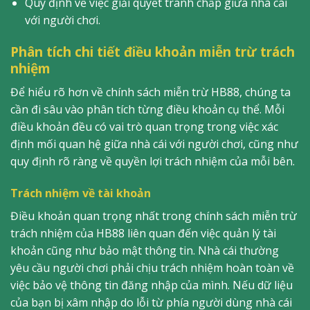
Quy định về việc giải quyết tranh chấp giữa nhà cái
với người chơi.
Phân tích chi tiết điều khoản miễn trừ trách
nhiệm
Để hiểu rõ hơn về chính sách miễn trừ HB88, chúng ta
cần đi sâu vào phân tích từng điều khoản cụ thể. Mỗi
điều khoản đều có vai trò quan trọng trong việc xác
định mối quan hệ giữa nhà cái với người chơi, cũng như
quy định rõ ràng về quyền lợi trách nhiệm của mỗi bên.
Trách nhiệm về tài khoản
Điều khoản quan trọng nhất trong chính sách miễn trừ
trách nhiệm của HB88 liên quan đến việc quản lý tài
khoản cũng như bảo mật thông tin. Nhà cái thường
yêu cầu người chơi phải chịu trách nhiệm hoàn toàn về
việc bảo vệ thông tin đăng nhập của mình. Nếu dữ liệu
của bạn bị xâm nhập do lỗi từ phía người dùng nhà cái