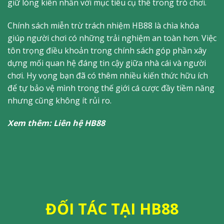
giữ lòng kiên nhẫn với mục tiêu cụ thể trong trò chơi.
Chính sách miễn trừ trách nhiệm HB88 là chìa khóa
giúp người chơi có những trải nghiệm an toàn hơn. Việc
tôn trọng điều khoản trong chính sách góp phần xây
dựng mối quan hệ đáng tin cậy giữa nhà cái và người
chơi. Hy vọng bạn đã có thêm nhiều kiến thức hữu ích
để tự bảo vệ mình trong thế giới cá cược đầy tiềm năng
nhưng cũng không ít rủi ro.
Xem thêm: Liên hệ HB88
ĐỐI TÁC TẠI HB88