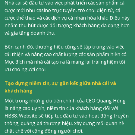
Nhà cái sẽ đầu tư vào việc phát triển các sản phẩm cá
cược mới như casino trực tuyến, trò chơi điện tử, cá
cược thể thao và các dịch vụ cá nhân hóa khác. Điều này
nhằm thu hút được đối tượng khách hàng đa dạng hơn
và gia tăng doanh thu.
Bên cạnh đó, thương hiệu cũng sẽ tập trung vào việc
cải thiện và nâng cao chất lượng các sản phẩm hiện có.
Mục đích mà nhà cái tạo ra là mang lại trải nghiệm tối
ưu cho người chơi.
Tạo dựng niềm tin, sự gắn kết giữa nhà cái và
khách hàng
Một trong những ưu tiên chính của CEO Quang Hùng
là nâng cao uy tín, niềm tin của khách hàng đối với
HB88. Website sẽ tiếp tục đầu tư vào hoạt động truyền
thông, quảng bá thương hiệu, xây dựng mối quan hệ
chặt chẽ với cộng đồng người chơi.