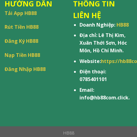
HƯỚNG DẪN
THÔNG TIN
Tải App
HB88
LIÊN HỆ
Doanh Nghiệp:
HB88
Rút Tiền
HB88
Địa chỉ: Lê Thị Kim,
Đăng Ký
HB88
Xuân Thới Sơn, Hóc
Môn, Hồ Chí Minh.
Nạp Tiền
HB88
Website:
https://hb88co
Đăng Nhập HB88
Điện thoại:
0785401101
Email:
info@hb88com.click
.
HB88