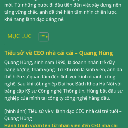
mới. Từ những bước đi đầu tiên đến việc xây dựng nền
tảng vững chắc, anh đã thể hiện tầm nhìn chiến lược,
khả năng lãnh đạo đáng nể.
MỤC LỤC
Tiểu sử về CEO nhà cái cái – Quang Hùng
Quang Hùng, sinh năm 1990, là doanh nhân trẻ đầy
năng lượng, tham vọng. Từ khi còn là sinh viên, anh đã
thể hiện sự quan tâm đến lĩnh vực kinh doanh, công
nghệ. Sau khi tốt nghiệp Đại học Bách Khoa Hà Nội với
bằng cấp Kỹ sư Công nghệ Thông tin, Hùng bắt đầu sự
nghiệp của mình tại công ty công nghệ hàng đầu.
[hình ảnh] Tiểu sử về vị lãnh đạo CEO nhà cái trẻ tuổi –
Quang Hùng
Hành trình vươn lên từ nhân viên đến CEO nhà cái