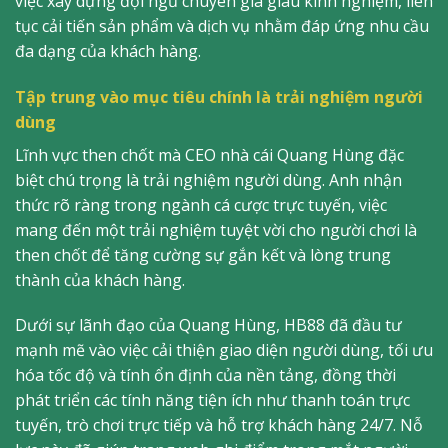
việc xây dựng đội ngũ chuyên gia giàu kinh nghiệm, liên
tục cải tiến sản phẩm và dịch vụ nhằm đáp ứng nhu cầu
đa dạng của khách hàng.
Tập trung vào mục tiêu chính là trải nghiệm người
dùng
Lĩnh vực then chốt mà CEO nhà cái Quang Hùng đặc
biệt chú trọng là trải nghiệm người dùng. Anh nhận
thức rõ ràng trong ngành cá cược trực tuyến, việc
mang đến một trải nghiệm tuyệt vời cho người chơi là
then chốt để tăng cường sự gắn kết và lòng trung
thành của khách hàng.
Dưới sự lãnh đạo của Quang Hùng, HB88 đã đầu tư
mạnh mẽ vào việc cải thiện giao diện người dùng, tối ưu
hóa tốc độ và tính ổn định của nền tảng, đồng thời
phát triển các tính năng tiện ích như thanh toán trực
tuyến, trò chơi trực tiếp và hỗ trợ khách hàng 24/7. Nỗ