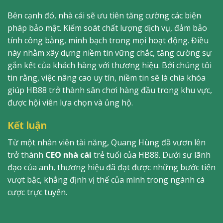
Bên cạnh đó, nhà cái sẽ ưu tiên tăng cường các biện
pháp bảo mật. Kiểm soát chất lượng dịch vụ, đảm bảo
tính công bằng, minh bạch trong mọi hoạt động. Điều
này nhằm xây dựng niềm tin vững chắc, tăng cường sự
gắn kết của khách hàng với thương hiệu. Bởi chúng tôi
tin rằng, việc nâng cao uy tín, niềm tin sẽ là chìa khóa
giúp HB88 trở thành sân chơi hàng đầu trong khu vực,
được hội viên lựa chọn và ủng hộ.
Kết luận
Từ một nhân viên tài năng, Quang Hùng đã vươn lên
trở thành
CEO nhà cái
trẻ tuổi của HB88. Dưới sự lãnh
đạo của anh, thương hiệu đã đạt được những bước tiến
vượt bậc, khẳng định vị thế của mình trong ngành cá
cược trực tuyến.