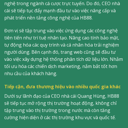
nghệ trong ngành cá cược trực tuyến. Do đó, CEO nhà
cái sẽ tiếp tục đẩy mạnh đầu tư vào việc nâng cấp và
phát triển nền tảng công nghệ của HB88.
Đơn vị sẽ tập trung vào việc ứng dụng các công nghệ
tiên tiến như trí tuệ nhân tạo. Nâng cao tính bảo mật,
tự động hóa các quy trình và cá nhân hóa trải nghiệm
người dùng. Bên cạnh đó, trang web cũng sẽ đầu tư
vào việc xây dựng hệ thống phân tích dữ liệu lớn. Nhằm
tối ưu hóa các chiến dịch marketing, nắm bắt tốt hơn
nhu cầu của khách hàng.
Tiếp cận, đưa thương hiệu vào nhiều quốc gia khác
Dưới sự lãnh đạo của CEO nhà cái Quang Hùng, HB88
sẽ tiếp tục mở rộng thị trường hoạt động, không chỉ
tập trung vào thị trường trong nước mà còn tăng
cường hiện diện ở các thị trường khu vực và quốc tế.