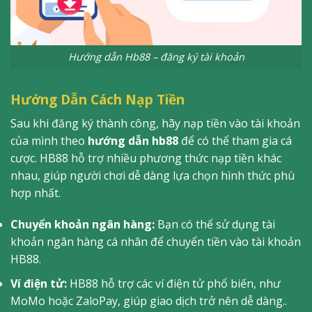
Hướng dẫn Hb88 – đăng ký tài khoản
Hướng Dẫn Cách Nạp Tiền
Sau khi đăng ký thành công, hãy nạp tiền vào tài khoản
của mình theo
hướng dẫn hb88
để có thể tham gia cá
cược. HB88 hỗ trợ nhiều phương thức nạp tiền khác
nhau, giúp người chơi dễ dàng lựa chọn hình thức phù
hợp nhất.
Chuyển khoản ngân hàng:
Bạn có thể sử dụng tài
khoản ngân hàng cá nhân để chuyển tiền vào tài khoản
HB88.
Ví điện tử:
HB88 hỗ trợ các ví điện tử phổ biến, như
MoMo hoặc ZaloPay, giúp giao dịch trở nên dễ dàng..