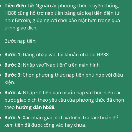
Tiền điện tử:
Ngoài các phương thức truyền thống,
HB88 cũng hỗ trợ nạp tiền bằng các loại tiền điện tử
như Bitcoin, giúp người chơi bảo mật hơn trong quá
trình giao dịch.
Bước nạp tiền:
Bước 1:
Đăng nhập vào tài khoản nhà cái HB88.
Bước 2:
Nhấp vào“Nạp tiền” trên màn hình.
Bước 3:
Chọn phương thức nạp tiền phù hợp với điều
kiện.
Bước 4:
Nhập số tiền bạn muốn nạp và thực hiện các
bước giao dịch theo yêu cầu của phương thức đã chọn
theo
hướng dẫn hb88
.
Bước 5:
Xác nhận giao dịch và kiểm tra tài khoản để
xem tiền đã được cộng vào hay chưa.