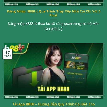
Đăng Nhập HB88 | Quy Trình Truy Cập Nhà Cái Chỉ Với 3
Phút
Đăng nhập HB88 là thao tác vô cùng quan trọng mà hội viên
cần phải [...]
17
Th10
Tải App HB88 – Hướng Dẫn Quy Trình Cài Đặt Cho