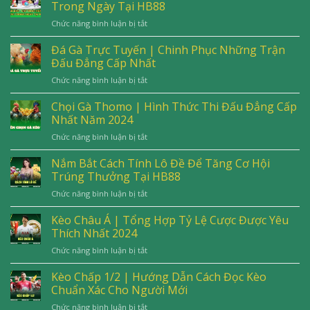
May
Thức
Trong Ngày Tại HB88
Tại
Mắn
Tại
HB88
ở
Chức năng bình luận bị tắt
–
HB88
Xổ
Phần
Số
Đá Gà Trực Tuyến | Chinh Phục Những Trận
Thưởng
Miền
Đặc
Đấu Đẳng Cấp Nhất
Bắc
Biệt
ở
Chức năng bình luận bị tắt
–
Dành
Đá
Cập
Cho
Gà
Chọi Gà Thomo | Hình Thức Thi Đấu Đẳng Cấp
Nhật
Thành
Trực
KQXS
Nhất Năm 2024
Viên
Tuyến
Nhanh
HB88
ở
Chức năng bình luận bị tắt
|
Chóng
Chọi
Chinh
Trong
Gà
Nắm Bắt Cách Tính Lô Đề Để Tăng Cơ Hội
Phục
Ngày
Thomo
Những
Trúng Thưởng Tại HB88
Tại
|
Trận
HB88
ở
Chức năng bình luận bị tắt
Hình
Đấu
Nắm
Thức
Đẳng
Bắt
Kèo Châu Á | Tổng Hợp Tỷ Lệ Cược Được Yêu
Thi
Cấp
Cách
Đấu
Thích Nhất 2024
Nhất
Tính
Đẳng
ở
Chức năng bình luận bị tắt
Lô
Cấp
Kèo
Đề
Nhất
Châu
Kèo Chấp 1/2 | Hướng Dẫn Cách Đọc Kèo
Để
Năm
Á
Tăng
Chuẩn Xác Cho Người Mới
2024
|
Cơ
ở
Chức năng bình luận bị tắt
Tổng