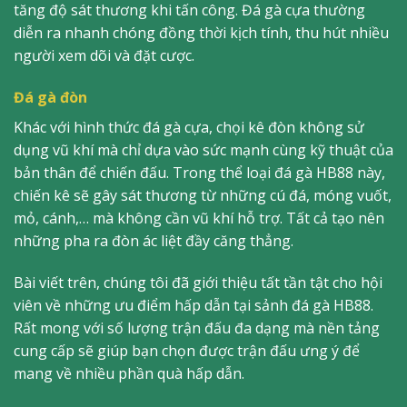
tăng độ sát thương khi tấn công. Đá gà cựa thường
diễn ra nhanh chóng đồng thời kịch tính, thu hút nhiều
người xem dõi và đặt cược.
Đá gà đòn
Khác với hình thức đá gà cựa, chọi kê đòn không sử
dụng vũ khí mà chỉ dựa vào sức mạnh cùng kỹ thuật của
bản thân để chiến đấu. Trong thể loại đá gà HB88 này,
chiến kê sẽ gây sát thương từ những cú đá, móng vuốt,
mỏ, cánh,… mà không cần vũ khí hỗ trợ. Tất cả tạo nên
những pha ra đòn ác liệt đầy căng thẳng.
Bài viết trên, chúng tôi đã giới thiệu tất tần tật cho hội
viên về những ưu điểm hấp dẫn tại sảnh đá gà HB88.
Rất mong với số lượng trận đấu đa dạng mà nền tảng
cung cấp sẽ giúp bạn chọn được trận đấu ưng ý để
mang về nhiều phần quà hấp dẫn.