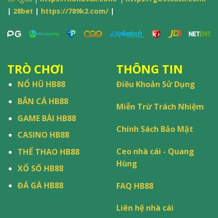
|
28bet
|
https://789k2.com/
|
TRÒ CHƠI
THÔNG TIN
NỔ HŨ HB88
Điều Khoản Sử Dụng
BẮN CÁ HB88
Miễn Trừ Trách Nhiệm
GAME BÀI HB88
Chính Sách Bảo Mật
CASINO HB88
Ceo nhà cái - Quang
THỂ THAO HB88
Hùng
XỔ SỐ HB88
ĐÁ GÀ HB88
FAQ HB88
Liên hệ nhà cái