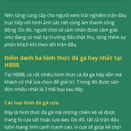
Nền tảng cung cấp cho người xem trải nghiệm trận đấu
trực tiếp với hình ảnh sắc nét cùng âm thanh sống
động. Do đó, người chơi sẽ cảm nhận được cảm giác
như đang có mặt tại trường đấu thật thụ, tăng thêm sự
phấn khích khi theo dõi trận đấu.
Điểm danh ba hình thức đá gà hay nhất tại
HB88
Tại HB88, có rất nhiều hình thức cá đá gà hấp dẫn mà
khách có thể lựa chọn để giải trí. Trong đó được săn
đón nhiều nhất là 3 thể loại sau đây:
Các loại hình đá gà cựa
Đây là hình thức đá gà mà những chiến kê sẽ được
trang bị cựa sắt hoặc cựa dao. Do đó, tất cả trận đấu
luôn mang tính cạnh tranh cao, vì cựa sẽ giúp kê chọi