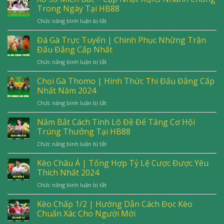
May
Thức
Trong Ngày Tại HB88
Tại
Mắn
Tại
HB88
ở
Chức năng bình luận bị tắt
–
HB88
Xổ
Phần
Số
Đá Gà Trực Tuyến | Chinh Phục Những Trận
Thưởng
Miền
Đặc
Đấu Đẳng Cấp Nhất
Bắc
Biệt
ở
Chức năng bình luận bị tắt
–
Dành
Đá
Cập
Cho
Gà
Chọi Gà Thomo | Hình Thức Thi Đấu Đẳng Cấp
Nhật
Thành
Trực
KQXS
Nhất Năm 2024
Viên
Tuyến
Nhanh
HB88
ở
Chức năng bình luận bị tắt
|
Chóng
Chọi
Chinh
Trong
Gà
Nắm Bắt Cách Tính Lô Đề Để Tăng Cơ Hội
Phục
Ngày
Thomo
Những
Trúng Thưởng Tại HB88
Tại
|
Trận
HB88
ở
Chức năng bình luận bị tắt
Hình
Đấu
Nắm
Thức
Đẳng
Bắt
Kèo Châu Á | Tổng Hợp Tỷ Lệ Cược Được Yêu
Thi
Cấp
Cách
Đấu
Thích Nhất 2024
Nhất
Tính
Đẳng
ở
Chức năng bình luận bị tắt
Lô
Cấp
Kèo
Đề
Nhất
Châu
Kèo Chấp 1/2 | Hướng Dẫn Cách Đọc Kèo
Để
Năm
Á
Tăng
Chuẩn Xác Cho Người Mới
2024
|
Cơ