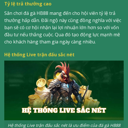
Tỷ lệ trả thưởng cao
Sân chơi đá gà HB88 mang đến cho hội viên tỷ lệ trả
thưởng hấp dẫn. Đãi ngộ này cũng đồng nghĩa với việc
bạn sẽ có cơ hội nhận lại lợi nhuận lớn hơn so với vốn
đầu tư nếu thắng cuộc. Qua đó tạo động lực mạnh mẽ
cho khách hàng tham gia ngày càng nhiều.
Hệ thống Live trận đấu sắc nét
Hệ thống Live trận đấu sắc nét là ưu điểm của đá gà HB88